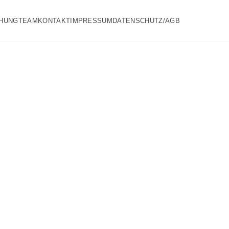
HUNG
TEAM
KONTAKT
IMPRESSUM
DATENSCHUTZ/AGB
ana
nze
m²
 jede