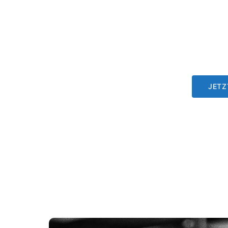
Altersgr
Trainer 
erstellt,
trainiere
JETZ